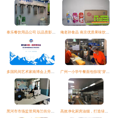
泰乐餐饮用品公司 以品质影像诠释卓越餐饮服务
俺老孙食品 南京优质果味饮料供应商，高清大图展示专业餐饮服务
多国民间艺术家南博会上秀手工绝活 餐饮服务
广州一小学午餐面包惊现“穿越”生产日期，涉事餐饮公司与食品厂遭立案查处
黑河市市场监管局海兰街分局开展网络餐饮服务食品安全专项检查
高效净化厨房油烟，打造绿色餐饮环境 沙井厨房油烟净化器、不锈钢烟罩及深圳排烟净化工程首选旭恒餐饮服务