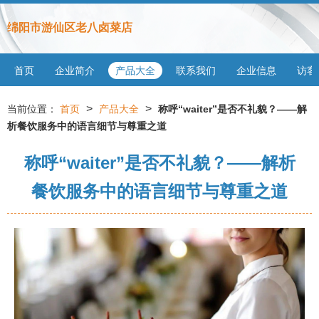
绵阳市游仙区老八卤菜店
首页
企业简介
产品大全
联系我们
企业信息
访客
>
>
当前位置：
首页
产品大全
称呼“waiter”是否不礼貌？——解
析餐饮服务中的语言细节与尊重之道
称呼“waiter”是否不礼貌？——解析
餐饮服务中的语言细节与尊重之道