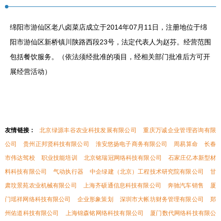
绵阳市游仙区老八卤菜店成立于2014年07月11日，注册地位于绵
阳市游仙区新桥镇川陕路西段23号，法定代表人为赵芬。经营范围
包括餐饮服务。（依法须经批准的项目，经相关部门批准后方可开
展经营活动）
友情链接：
北京绿源丰谷农业科技发展有限公司
重庆万诚企业管理咨询有限
公司
贵州正邦贤科技有限公司
淮安悠扬电子商务有限公司
周易算命
长春
市伟达驾校
职业技能培训
北京铭瑞冠网络科技有限公司
石家庄亿本新型材
料科技有限公司
气动执行器
中企绿建（北京）工程技术研究院有限公司
甘
肃玟景苑农业机械有限公司
上海齐硕通信息科技有限公司
奔驰汽车销售
厦
门瑶祥网络科技有限公司
企业形象策划
深圳市大帐坊财务管理有限公司
郑
州佑道科技有限公司
上海锦森铭网络科技有限公司
厦门数代网络科技有限公