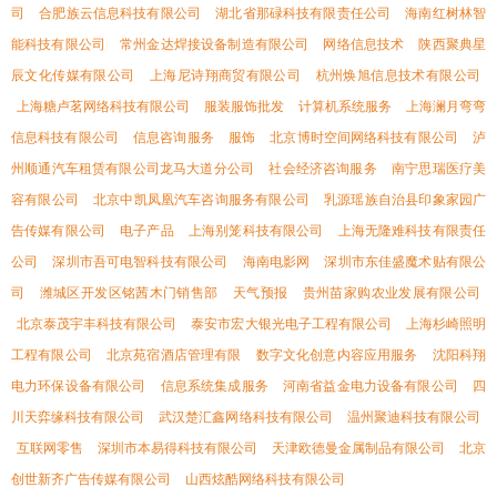
司
合肥族云信息科技有限公司
湖北省那碌科技有限责任公司
海南红树林智
能科技有限公司
常州金达焊接设备制造有限公司
网络信息技术
陕西聚典星
辰文化传媒有限公司
上海尼诗翔商贸有限公司
杭州焕旭信息技术有限公司
上海糖卢茗网络科技有限公司
服装服饰批发
计算机系统服务
上海澜月弯弯
信息科技有限公司
信息咨询服务
服饰
北京博时空间网络科技有限公司
泸
州顺通汽车租赁有限公司龙马大道分公司
社会经济咨询服务
南宁思瑞医疗美
容有限公司
北京中凯凤凰汽车咨询服务有限公司
乳源瑶族自治县印象家园广
告传媒有限公司
电子产品
上海别笼科技有限公司
上海无隆难科技有限责任
公司
深圳市吾可电智科技有限公司
海南电影网
深圳市东佳盛魔术贴有限公
司
潍城区开发区铭茜木门销售部
天气预报
贵州苗家购农业发展有限公司
北京泰茂宇丰科技有限公司
泰安市宏大银光电子工程有限公司
上海杉崎照明
工程有限公司
北京苑宿酒店管理有限
数字文化创意内容应用服务
沈阳科翔
电力环保设备有限公司
信息系统集成服务
河南省益金电力设备有限公司
四
川天弈缘科技有限公司
武汉楚汇鑫网络科技有限公司
温州聚迪科技有限公司
互联网零售
深圳市本易得科技有限公司
天津欧德曼金属制品有限公司
北京
创世新齐广告传媒有限公司
山西炫酷网络科技有限公司