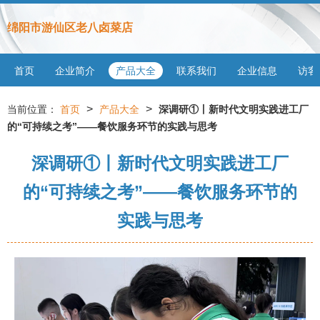
绵阳市游仙区老八卤菜店
首页
企业简介
产品大全
联系我们
企业信息
访客
>
>
当前位置：
首页
产品大全
深调研①丨新时代文明实践进工厂
的“可持续之考”——餐饮服务环节的实践与思考
深调研①丨新时代文明实践进工厂
的“可持续之考”——餐饮服务环节的
实践与思考