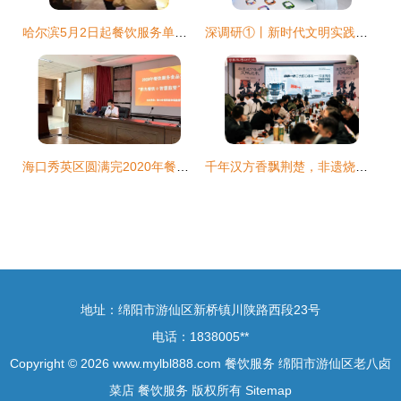
哈尔滨5月2日起餐饮服务单位暂停堂食 筑牢防线，守护健康
深调研①丨新时代文明实践进工厂的“可持续之考”——餐饮服务环节的实践与思考
海口秀英区圆满完2020年餐饮服务食品安全暨“阳光餐饮”智慧监管工作培训
千年汉方香飘荆楚，非遗烧烤武汉品鉴会引领餐饮新风尚
地址：绵阳市游仙区新桥镇川陕路西段23号
电话：1838005**
Copyright © 2026
www.mylbl888.com
餐饮服务
绵阳市游仙区老八卤
菜店
餐饮服务
版权所有
Sitemap