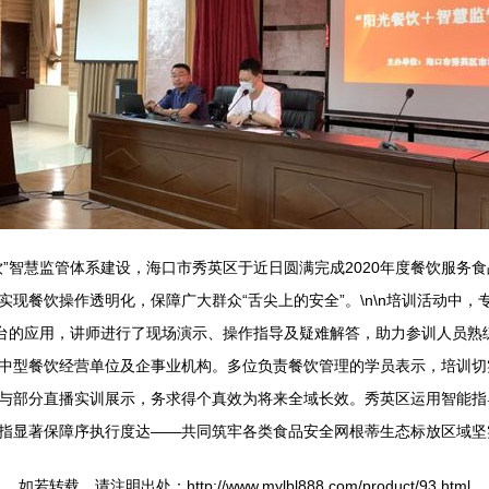
”智慧监管体系建设，海口市秀英区于近日圆满完成2020年度餐饮服务食
现餐饮操作透明化，保障广大群众“舌尖上的安全”。\n\n培训活动中
平台的应用，讲师进行了现场演示、操作指导及疑难解答，助力参训人员熟
中型餐饮经营单位及企事业机构。多位负责餐饮管理的学员表示，培训切实
与部分直播实训展示，务求得个真效为将来全域长效。秀英区运用智能指
指显著保障序执行度达——共同筑牢各类食品安全网根蒂生态标放区域坚
如若转载，请注明出处：http://www.mylbl888.com/product/93.html